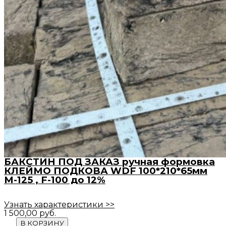
БАКСТИН ПОД ЗАКАЗ ручная формовка
КЛЕЙМО ПОДКОВА WDF 100*210*65мм
М-125 , F-100 до 12%
Узнать характеристики >>
1 500,00
руб.
В КОРЗИНУ