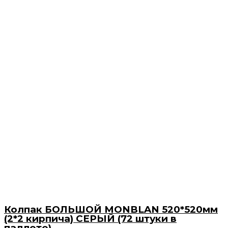
Колпак БОЛЬШОЙ MONBLAN 520*520мм
(2*2 кирпича) СЕРЫЙ (72 штуки в
паллете)